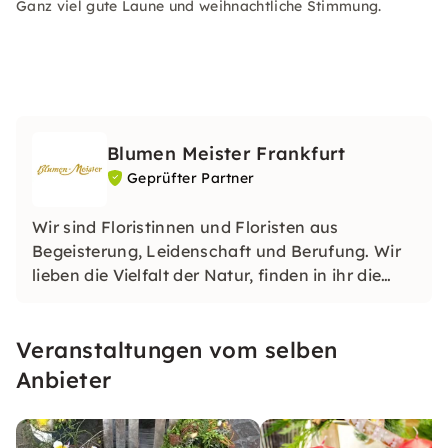
Ganz viel gute Laune und weihnachtliche Stimmung.
Blumen Meister Frankfurt
Geprüfter Partner
Wir sind Floristinnen und Floristen aus
Begeisterung, Leidenschaft und Berufung. Wir
lieben die Vielfalt der Natur, finden in ihr die
Inspiration, aber auch den Auftrag,
verantwortungsvoll und nachhaltig mit ihr
Veranstaltungen vom selben
umzugehen.
Anbieter