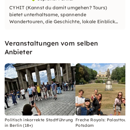
CYHIT (Kannst du damit umgehen? Tours)
bietet unterhaltsame, spannende
Wandertouren, die Geschichte, lokale Einblicke
und Humor verbinden. Seit 2010 bietet es
einzigartige Stadterlebnisse in Belgien,
Veranstaltungen vom selben
Deutschland, Großbritannien und den
Niederlanden, mit einem skurrilen,
Anbieter
unterhaltsamen Besichtigungsansatz.
Politisch inkorrekte Stadtführung
Freche Royals: Palasttour 
in Berlin (18+)
Potsdam