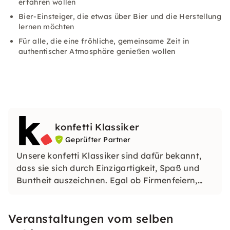
erfahren wollen
Bier-Einsteiger, die etwas über Bier und die Herstellung
lernen möchten
Für alle, die eine fröhliche, gemeinsame Zeit in
authentischer Atmosphäre genießen wollen
konfetti Klassiker
Geprüfter Partner
Unsere konfetti Klassiker sind dafür bekannt,
dass sie sich durch Einzigartigkeit, Spaß und
Buntheit auszeichnen. Egal ob Firmenfeiern,
JGAs oder Dein bevorstehender Geburtstag: Mit
unseren konfetti Klassikern wirst Du ein Event
Veranstaltungen vom selben
erleben, welches Du so schnell nicht vergessen
wirst.