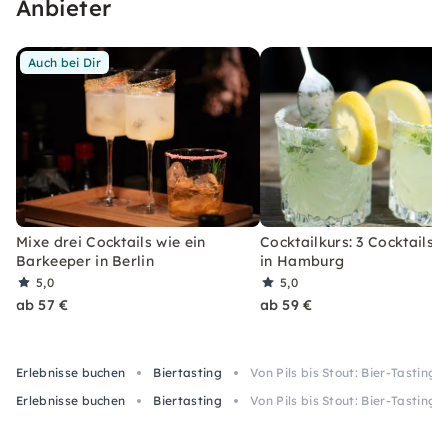
Anbieter
Auch bei Dir
Mixe drei Cocktails wie ein
Cocktailkurs: 3 Cocktails 
Barkeeper in Berlin
in Hamburg
5,0
5,0
ab 57 €
ab 59 €
Erlebnisse buchen
Biertasting
Von Pils bis Stout: Bier-Tasting 
Erlebnisse buchen
Biertasting
Von Pils bis Stout: Bier-Tasting 