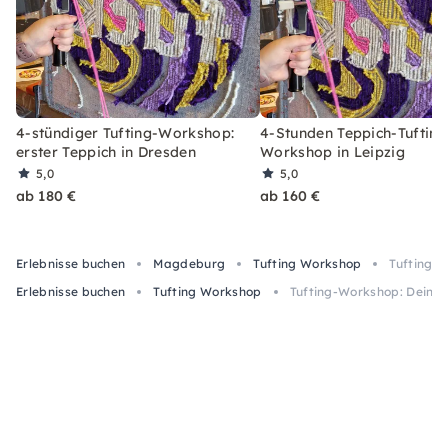
4-stündiger Tufting-Workshop:
4-Stunden Teppich-Tufting
erster Teppich in Dresden
Workshop in Leipzig
5,0
5,0
ab 180 €
ab 160 €
Erlebnisse buchen
Magdeburg
Tufting Workshop
Tufting-W
Erlebnisse buchen
Tufting Workshop
Tufting-Workshop: Dein T