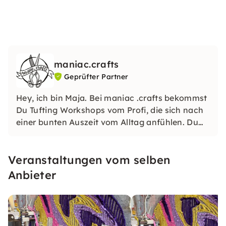
maniac.crafts
Geprüfter Partner
Hey, ich bin Maja. Bei maniac .crafts bekommst
Du Tufting Workshops vom Profi, die sich nach
einer bunten Auszeit vom Alltag anfühlen. Du
tauchst ab in eine andere Welt, lernst ein neues
Handwerk und kannst Dein fertiges Ergebnis
Veranstaltungen vom selben
direkt mitnehmen.
Anbieter