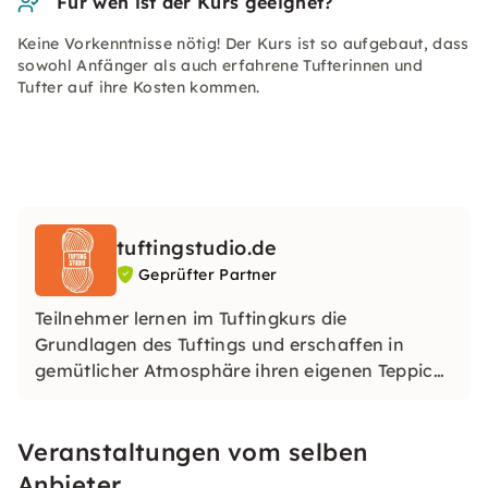
Für wen ist der Kurs geeignet?
Keine Vorkenntnisse nötig! Der Kurs ist so aufgebaut, dass
sowohl Anfänger als auch erfahrene Tufterinnen und
Tufter auf ihre Kosten kommen.
tuftingstudio.de
Geprüfter Partner
Teilnehmer lernen im Tuftingkurs die
Grundlagen des Tuftings und erschaffen in
gemütlicher Atmosphäre ihren eigenen Teppich.
In kleinen Gruppen erhält jeder individuelle
Unterstützung, was den Kurs besonders macht.
Veranstaltungen vom selben
Am Ende nimmt jeder ein einzigartiges,
selbstgemachtes Stück mit nach Hause.
Anbieter