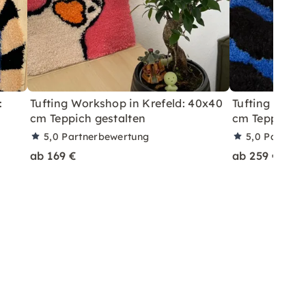
:
Tufting Workshop in Krefeld: 40x40
Tufting Works
cm Teppich gestalten
cm Teppich g
5,0
Partnerbewertung
5,0
Partner
ab 169 €
ab 259 €