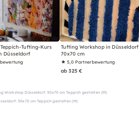
Teppich-Tufting-Kurs
Tufting Workshop in Düsseldorf
in Düsseldorf
70x70 cm
rbewertung
5,0
Partnerbewertung
ab 325 €
ng Workshop Düsseldorf: 50x70 cm Teppich gestalten (M)
sseldorf: 50x70 cm Teppich gestalten (M)