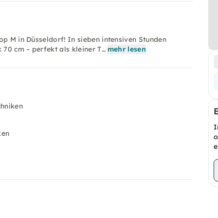
op M in Düsseldorf! In sieben intensiven Stunden
 70 cm – perfekt als kleiner T…
mehr lesen
chniken
I
ken
o
e