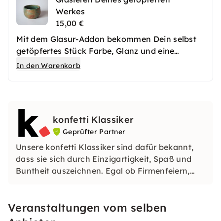
Werkes
15,00 €
Mit dem Glasur-Addon bekommen Dein selbst
getöpfertes Stück Farbe, Glanz und eine
hochwertige Oberfläche. Nach dem ersten
In den Warenkorb
Brennen werden Deine Keramikwerke
fachgerecht glasiert und anschließend erneut
gebrannt. So entstehen langlebige
Lieblingsstücke, die Du im Alltag nutzen oder
konfetti Klassiker
verschenken kannst.
Geprüfter Partner
Unsere konfetti Klassiker sind dafür bekannt,
dass sie sich durch Einzigartigkeit, Spaß und
Buntheit auszeichnen. Egal ob Firmenfeiern,
JGAs oder Dein bevorstehender Geburtstag: Mit
unseren konfetti Klassikern wirst Du ein Event
Veranstaltungen vom selben
erleben, welches Du so schnell nicht vergessen
wirst.