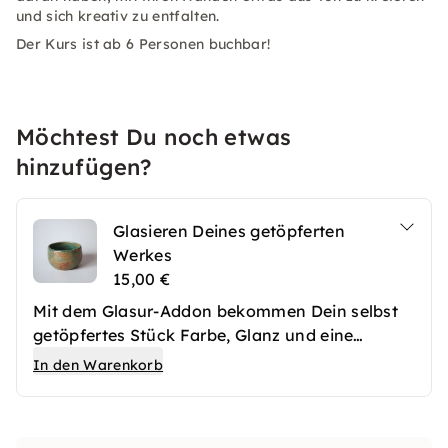
und sich kreativ zu entfalten.
Der Kurs ist ab 6 Personen buchbar!
Möchtest Du noch etwas
hinzufügen?
Glasieren Deines getöpferten
Werkes
15,00 €
Mit dem Glasur-Addon bekommen Dein selbst
getöpfertes Stück Farbe, Glanz und eine
hochwertige Oberfläche. Nach dem ersten
In den Warenkorb
Brennen werden Deine Keramikwerke
fachgerecht glasiert und anschließend erneut
gebrannt. So entstehen langlebige