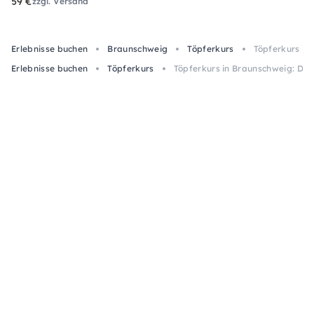
59 €
zzgl. Versand
Erlebnisse buchen
Braunschweig
Töpferkurs
Töpferkurs in
Erlebnisse buchen
Töpferkurs
Töpferkurs in Braunschweig: Dei