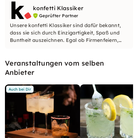
Lieblingsstücke, die Du im Alltag nutzen oder
konfetti Klassiker
verschenken kannst.
Geprüfter Partner
Unsere konfetti Klassiker sind dafür bekannt,
dass sie sich durch Einzigartigkeit, Spaß und
Buntheit auszeichnen. Egal ob Firmenfeiern,
JGAs oder Dein bevorstehender Geburtstag: Mit
unseren konfetti Klassikern wirst Du ein Event
Veranstaltungen vom selben
erleben, welches Du so schnell nicht vergessen
wirst.
Anbieter
Auch bei Dir