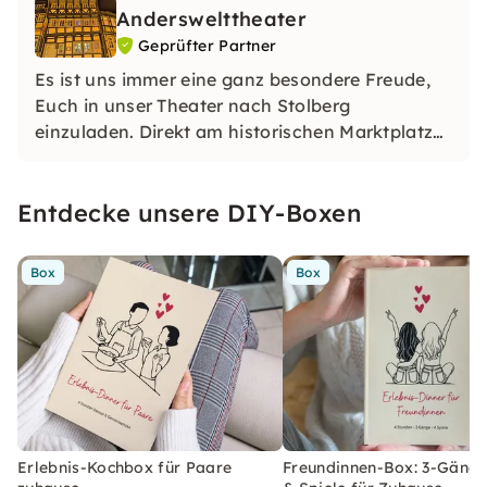
Anderswelttheater
Geprüfter Partner
Es ist uns immer eine ganz besondere Freude,
Euch in unser Theater nach Stolberg
einzuladen. Direkt am historischen Marktplatz
ist das AndersweltTheater zu finden und in 2
Etagen sind Kleinkunstbühne und unser
Entdecke unsere DIY-Boxen
Märchencafé beheimatet.
Box
Box
Erlebnis-Kochbox für Paare
Freundinnen-Box: 3-Gäng