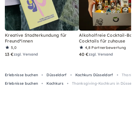
Kreative Stadterkundung für
Alkoholfreie Cocktail-Box
Freund*innen
Cocktails für zuhause
5,0
4,8
Partnerbewertung
13 €
40 €
zzgl. Versand
zzgl. Versand
Erlebnisse buchen
Düsseldorf
Kochkurs Düsseldorf
Thanksg
Erlebnisse buchen
Kochkurs
Thanksgiving-Kochkurs in Düsseld