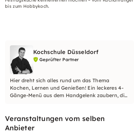
Festtagsküche kennenlernen möchten – vom Kochanfänger
bis zum Hobbykoch.
Kochschule Düsseldorf
Geprüfter Partner
Hier dreht sich alles rund um das Thema
Kochen, Lernen und Genießen! Ein leckeres 4-
Gänge-Menü aus dem Handgelenk zaubern, die
Familie mit selbstgemachtem Sushi oder
ausgefallenen Nudelkreationen überraschen
Veranstaltungen vom selben
oder gar mit einem Festtagsbraten glänzen.
Anbieter