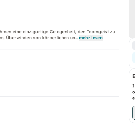
men eine einzigartige Gelegenheit, den Teamgeist zu
das Überwinden von körperlichen un…
mehr lesen
I
o
e