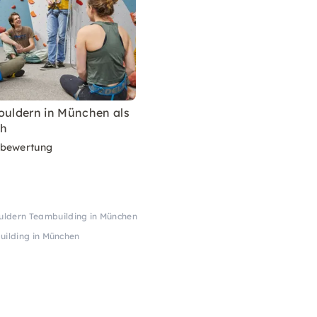
ouldern in München als
3h
rbewertung
ouldern Teambuilding in München
uilding in München