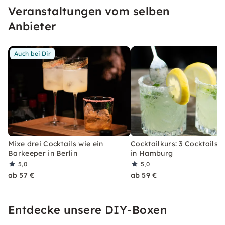
Veranstaltungen vom selben
erleben, welches Du so schnell nicht vergessen
wirst.
Anbieter
Auch bei Dir
Mixe drei Cocktails wie ein
Cocktailkurs: 3 Cocktails 
Barkeeper in Berlin
in Hamburg
5,0
5,0
ab 57 €
ab 59 €
Entdecke unsere DIY-Boxen