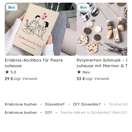
Box
Box
Erlebnis-Kochbox für Paare
Polymerton-Schmuck – Set
zuhause
zuhause mit Marmor & Ter
5,0
Neu
29 €
33 €
zzgl. Versand
zzgl. Versand
Erlebnisse buchen
Düsseldorf
DIY Düsseldorf
Tasche häkel
Erlebnisse buchen
DIY
Tasche häkeln in Düsseldorf: Dein DIY-