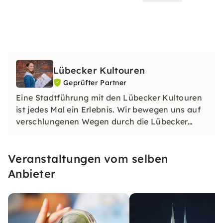
Lübecker Kultouren
Geprüfter Partner
Eine Stadtführung mit den Lübecker Kultouren
ist jedes Mal ein Erlebnis. Wir bewegen uns auf
verschlungenen Wegen durch die Lübecker
Altstadt. Jede Tour ist individuell geplant, daher
kann der Treffpunkt variieren. Was alle Touren
Veranstaltungen vom selben
gemeinsam haben, ist ein Blick hinter die
Fassaden der Stadt.
Anbieter