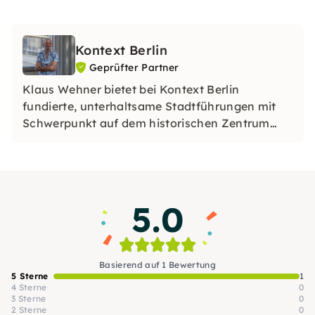
Kontext Berlin
Geprüfter Partner
Klaus Wehner bietet bei Kontext Berlin
fundierte, unterhaltsame Stadtführungen mit
Schwerpunkt auf dem historischen Zentrum
und der Museumsinsel. Sein Fokus liegt auf
Zusammenhängen statt Jahreszahlen – auch
Berliner:innen entdecken dabei neue
Perspektiven auf ihre Stadt.
5.0
Basierend auf 1 Bewertung
5 Sterne
1
4 Sterne
0
3 Sterne
0
2 Sterne
0