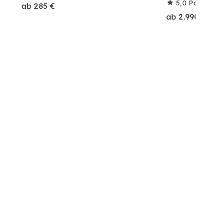
5,0
Partner
ab 285 €
ab 2.990 €