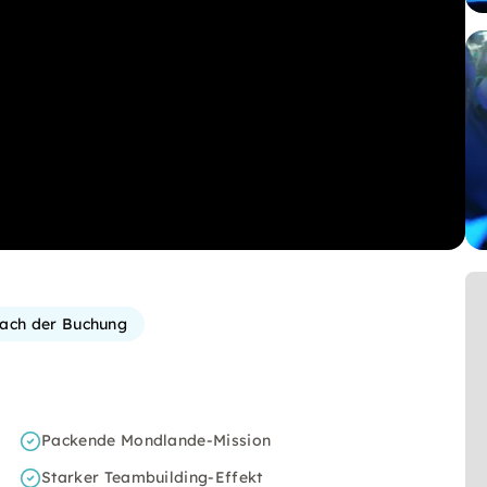
 nach der Buchung
Packende Mondlande-Mission
Starker Teambuilding-Effekt