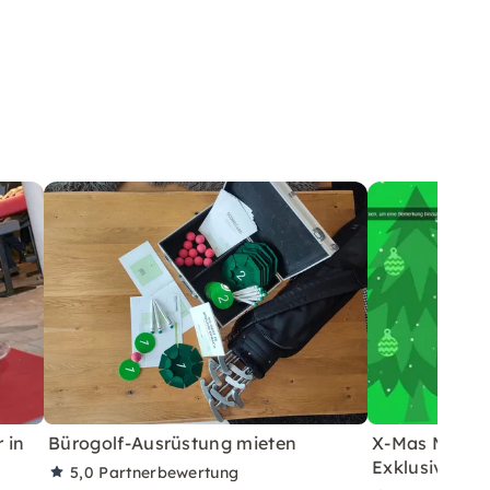
 in
Bürogolf-Ausrüstung mieten
X-Mas Media 
Exklusiver W
5,0
Partnerbewertung