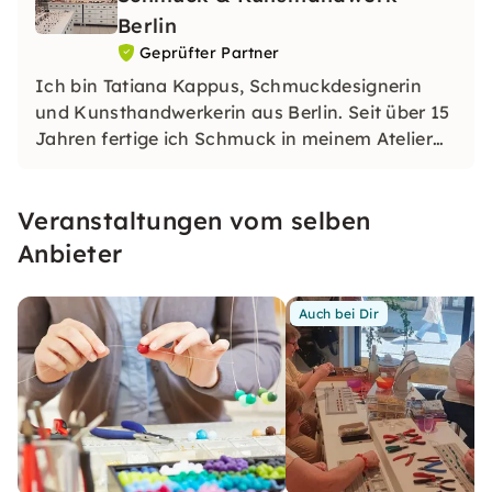
Berlin
Geprüfter Partner
Ich bin Tatiana Kappus, Schmuckdesignerin
und Kunsthandwerkerin aus Berlin. Seit über 15
Jahren fertige ich Schmuck in meinem Atelier
im Nikolaiviertel und gebe mein Wissen in
kleinen Workshops weiter. In ruhiger
Veranstaltungen vom selben
Atmosphäre lernst du echtes
Schmuckhandwerk mit hochwertigen
Anbieter
Materialien.
Auch bei Dir