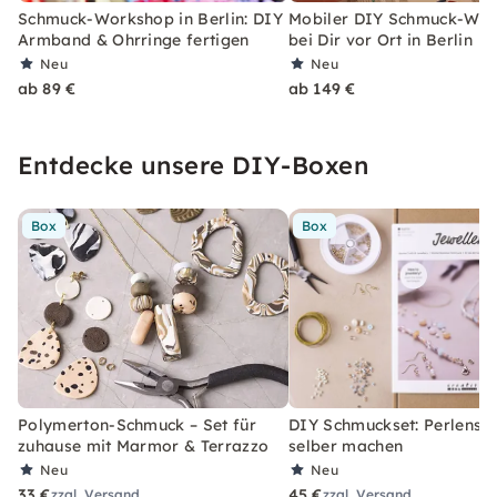
Schmuck-Workshop in Berlin: DIY
Mobiler DIY Schmuck-Wo
Armband & Ohrringe fertigen
bei Dir vor Ort in Berlin
Neu
Neu
ab 89 €
ab 149 €
Entdecke unsere DIY-Boxen
Box
Box
Polymerton-Schmuck – Set für
DIY Schmuckset: Perlens
zuhause mit Marmor & Terrazzo
selber machen
Neu
Neu
33 €
45 €
zzgl. Versand
zzgl. Versand