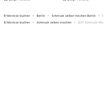
Erlebnisse buchen
Berlin
Schmuck selber machen Berlin
DIY
Erlebnisse buchen
Schmuck selber machen
DIY Schmuck-Worksh