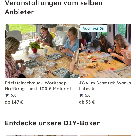
Veranstaltungen vom selben
Anbieter
Auch bei Dir
Edelsteinschmuck-Workshop
JGA im Schmuck-Worksho
Haffkrug – inkl. 100 € Material
Lübeck
5,0
5,0
ab 147 €
ab 55 €
Entdecke unsere DIY-Boxen