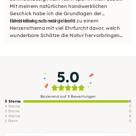
Mit meinem natürlichen handwerklichen
Geschick habe ich die Grundlagen der
Herstellung schnell gelernt.
Edelsteinkunde wurde bald zu einem
Herzensthema mit viel Ehrfurcht davor, welch
wunderbare Schätze die Natur hervorbringen
kann.
5.0
Basierend auf 5 Bewertungen
5 Sterne
5
4 Sterne
0
3 Sterne
0
2 Sterne
0
1 Stern
0