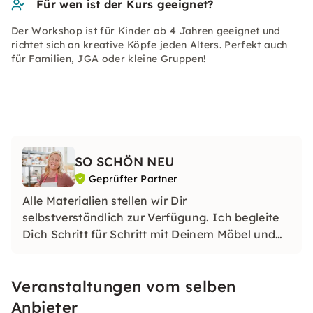
Für wen ist der Kurs geeignet?
Der Workshop ist für Kinder ab 4 Jahren geeignet und
richtet sich an kreative Köpfe jeden Alters. Perfekt auch
für Familien, JGA oder kleine Gruppen!
SO SCHÖN NEU
Geprüfter Partner
Alle Materialien stellen wir Dir
selbstverständlich zur Verfügung. Ich begleite
Dich Schritt für Schritt mit Deinem Möbel und
helfe Dir, wo Du Hilfe benötigst. Ich vermittele
Dir Fachwissen, Streichtechniken und Tipps &
Veranstaltungen vom selben
Ticks
Anbieter