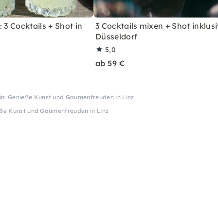
 3 Cocktails + Shot in
3 Cocktails mixen + Shot inklusi
Düsseldorf
5,0
ab 59 €
in: Genieße Kunst und Gaumenfreuden in Linz
eße Kunst und Gaumenfreuden in Linz