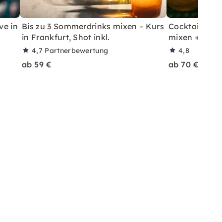
ve in
Bis zu 3 Sommerdrinks mixen – Kurs
Cocktailkurs: 
in Frankfurt, Shot inkl.
mixen + Shot 
4,7
Partnerbewertung
4,8
ab 59 €
ab 70 €