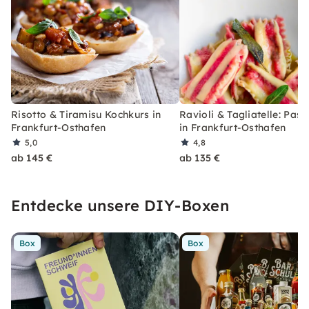
Risotto & Tiramisu Kochkurs in
Ravioli & Tagliatelle: Pas
Frankfurt-Osthafen
in Frankfurt-Osthafen
5,0
4,8
ab 145 €
ab 135 €
Entdecke unsere DIY-Boxen
Box
Box