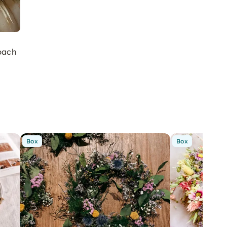
bach
Box
Box