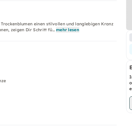
Trockenblumen einen stilvollen und langlebigen Kranz
nen, zeigen Dir Schritt fü…
mehr lesen
I
nze
o
e