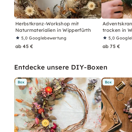
Herbstkranz-Workshop mit
Adventskranz
Naturmaterialien in Wipperfürth
trocken in W
5,0
Googlebewertung
5,0
Google
ab 45 €
ab 75 €
Entdecke unsere DIY-Boxen
Box
Box