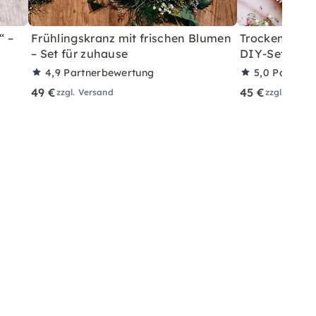
“ –
Frühlingskranz mit frischen Blumen
Trockenblumen
– Set für zuhause
DIY-Set für 
4,9
Partnerbewertung
5,0
Partner
49 €
45 €
zzgl. Versand
zzgl. Versa