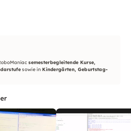
 RoboManiac
semesterbegleitende Kurse,
darstufe
sowie in
Kindergärten, Geburtstag-
er