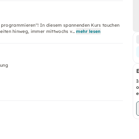
 programmieren"! In diesem spannenden Kurs tauchen
nheiten hinweg, immer mittwochs v…
mehr lesen
rung
I
o
e