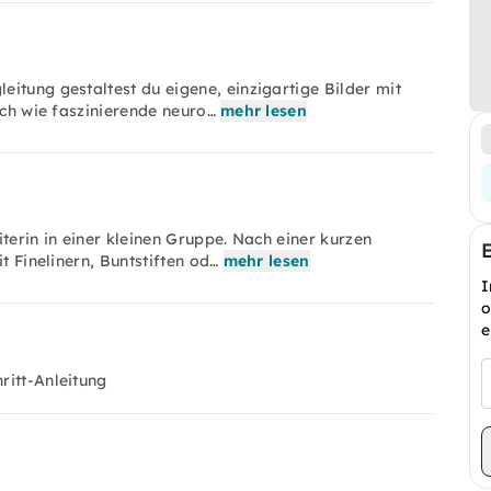
itung gestaltest du eigene, einzigartige Bilder mit
ich wie faszinierende neuro…
mehr lesen
terin in einer kleinen Gruppe. Nach einer kurzen
t Finelinern, Buntstiften od…
mehr lesen
I
o
e
ritt-Anleitung