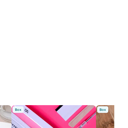
Box
Box