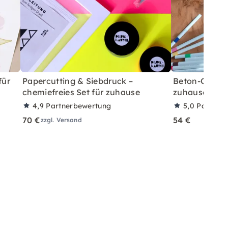
für
Papercutting & Siebdruck –
Beton-Ostera
chemiefreies Set für zuhause
zuhause mit A
4,9
Partnerbewertung
5,0
Partner
70 €
54 €
zzgl. Versand