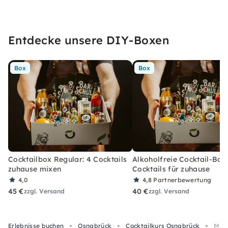
Entdecke unsere DIY-Boxen
Box
Box
Cocktailbox Regular: 4 Cocktails
Alkoholfreie Cocktail-Box
zuhause mixen
Cocktails für zuhause
4,0
4,8
Partnerbewertung
45 €
40 €
zzgl. Versand
zzgl. Versand
Erlebnisse buchen
Osnabrück
Cocktailkurs Osnabrück
Mobi