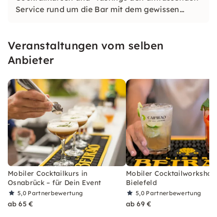
Service rund um die Bar mit dem gewissen
Extra. Wir sind erfahren, verlässlich sowie
fokussiert auf gute Ergebnisse und wissen es zu
Veranstaltungen vom selben
schätzen, mit großartigen Kunden
zusammenzuarbeiten.
Anbieter
Mobiler Cocktailkurs in
Mobiler Cocktailworkshop
Osnabrück – für Dein Event
Bielefeld
5,0
Partnerbewertung
5,0
Partnerbewertung
ab 65 €
ab 69 €