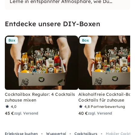
Lerne in entspannter Atmosphäre, wie Du
perfekte Cocktails zauberst – mit frischen
Zutaten, Profi-Tricks und jeder Menge Spaß.
Entdecke unsere DIY-Boxen
Ideal für Freunde, Teams oder alle, die mehr als
nur trinken wollen: genießen & mixen!
Box
Box
Cocktailbox Regular: 4 Cocktails
Alkoholfreie Cocktail-Box
zuhause mixen
Cocktails für zuhause
4,0
4,8
Partnerbewertung
45 €
40 €
zzgl. Versand
zzgl. Versand
Erlebnisse buchen
Wuppertal
Cocktailkurs
Mobiler Cocktai