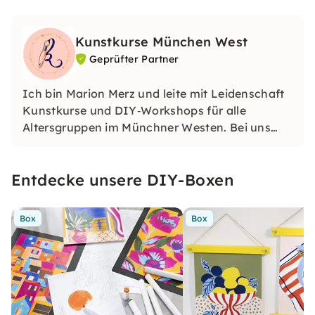
Kunstkurse München West
Geprüfter Partner
Ich bin Marion Merz und leite mit Leidenschaft
Kunstkurse und DIY‑Workshops für alle
Altersgruppen im Münchner Westen. Bei uns
findest Du kreative Freiräume, professionelle
Anleitung und inspirierende Materialien
Entdecke unsere DIY-Boxen
inklusive.
Box
Box