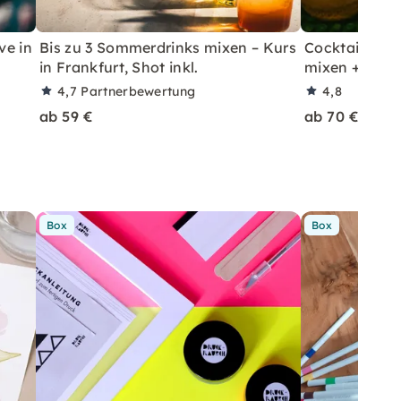
ve in
Bis zu 3 Sommerdrinks mixen – Kurs
Cocktailkurs: 
in Frankfurt, Shot inkl.
mixen + Shot 
4,7
Partnerbewertung
4,8
ab 59 €
ab 70 €
Box
Box