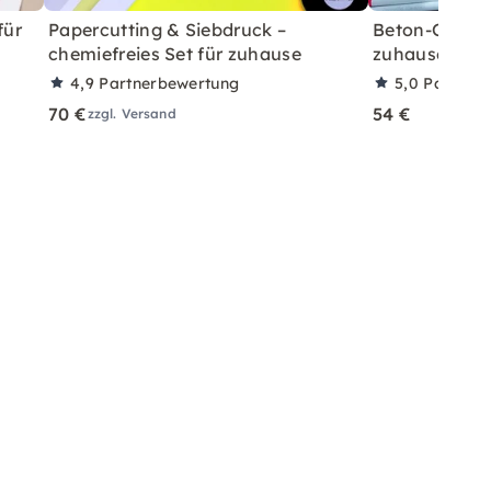
für
Papercutting & Siebdruck –
Beton-Ostera
chemiefreies Set für zuhause
zuhause mit A
4,9
Partnerbewertung
5,0
Partner
70 €
54 €
zzgl. Versand