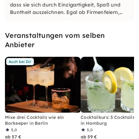
dass sie sich durch Einzigartigkeit, Spaß und
Buntheit auszeichnen. Egal ob Firmenfeiern,
JGAs oder Dein bevorstehender Geburtstag: Mit
unseren konfetti Klassikern wirst Du ein Event
Veranstaltungen vom selben
erleben, welches Du so schnell nicht vergessen
wirst.
Anbieter
Auch bei Dir
Mixe drei Cocktails wie ein
Cocktailkurs: 3 Cocktails 
Barkeeper in Berlin
in Hamburg
5,0
5,0
ab 57 €
ab 59 €