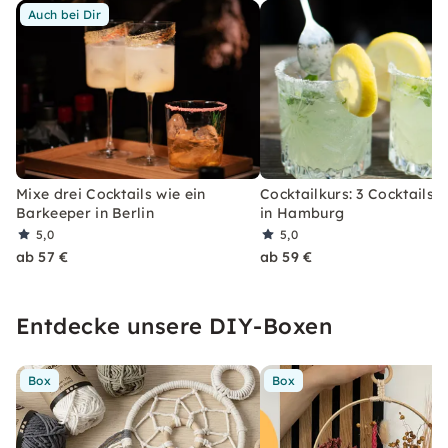
Auch bei Dir
Mixe drei Cocktails wie ein
Cocktailkurs: 3 Cocktails 
Barkeeper in Berlin
in Hamburg
5,0
5,0
ab 57 €
ab 59 €
Entdecke unsere DIY-Boxen
Box
Box