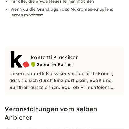
Für alle, die etwas Neues lernen möchten
Wenn du die Grundlagen des Makramee-Knüpfens
lernen möchtest
konfetti Klassiker
Geprüfter Partner
Unsere konfetti Klassiker sind dafür bekannt,
dass sie sich durch Einzigartigkeit, Spaß und
Buntheit auszeichnen. Egal ob Firmenfeiern,
JGAs oder Dein bevorstehender Geburtstag: Mit
unseren konfetti Klassikern wirst Du ein Event
Veranstaltungen vom selben
erleben, welches Du so schnell nicht vergessen
wirst.
Anbieter