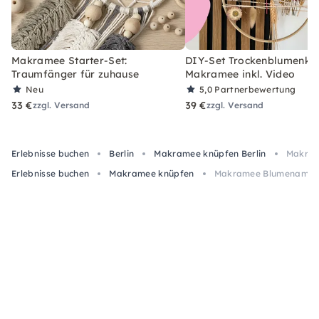
Makramee Starter-Set:
DIY-Set Trockenblumenkra
Traumfänger für zuhause
Makramee inkl. Video
Neu
5,0
Partnerbewertung
33 €
39 €
zzgl. Versand
zzgl. Versand
Erlebnisse buchen
Berlin
Makramee knüpfen Berlin
Makram
Erlebnisse buchen
Makramee knüpfen
Makramee Blumenampel 