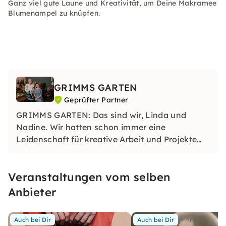
Ganz viel gute Laune und Kreativität, um Deine Makramee
Blumenampel zu knüpfen.
GRIMMS GARTEN
Geprüfter Partner
GRIMMS GARTEN: Das sind wir, Linda und
Nadine. Wir hatten schon immer eine
Leidenschaft für kreative Arbeit und Projekte
und lieben es, mit verschiedenen Materialien zu
experimentieren. In unseren Kursen kannst du
Veranstaltungen vom selben
deine Kreativität voll entfalten.
Anbieter
Auch bei Dir
Auch bei Dir