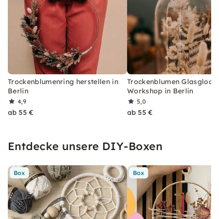
Trockenblumenring herstellen in
Trockenblumen Glasglocke
Berlin
Workshop in Berlin
4,9
5,0
ab 55 €
ab 55 €
Entdecke unsere DIY-Boxen
Box
Box