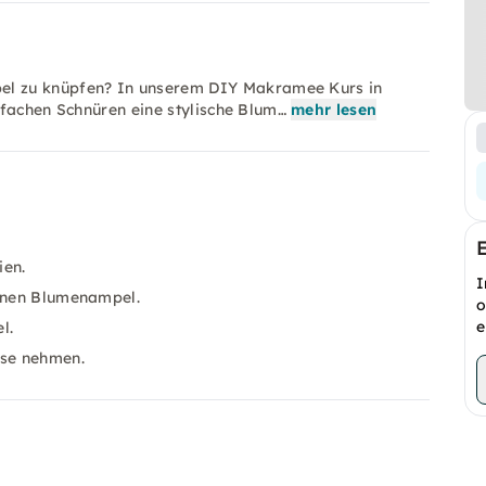
l zu knüpfen? In unserem DIY Makramee Kurs in
infachen Schnüren eine stylische Blum…
mehr lesen
ien.
I
genen Blumenampel.
o
e
l.
use nehmen.