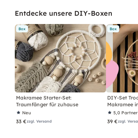
Entdecke unsere DIY-Boxen
Box
Box
Makramee Starter-Set:
DIY-Set Tro
Traumfänger für zuhause
Makramee in
Neu
5,0
Partne
33 €
39 €
zzgl. Versand
zzgl. Vers