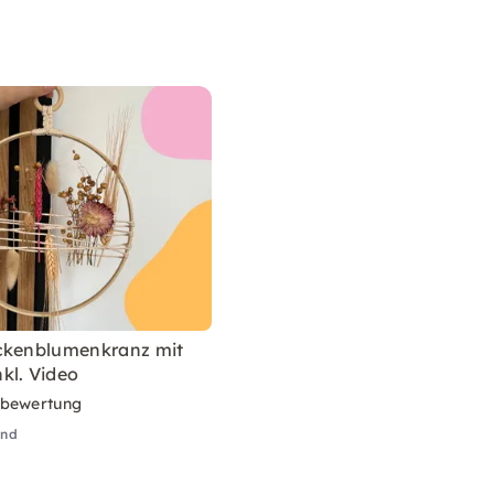
ckenblumenkranz mit
kl. Video
rbewertung
and