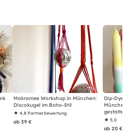
ink
Makramee Workshop in München:
Dip-Dye Ker
Discokugel im Boho-Stil
München: Bu
gestalten
4,8
Partnerbewertung
5,0
ab 39 €
ab 20 €