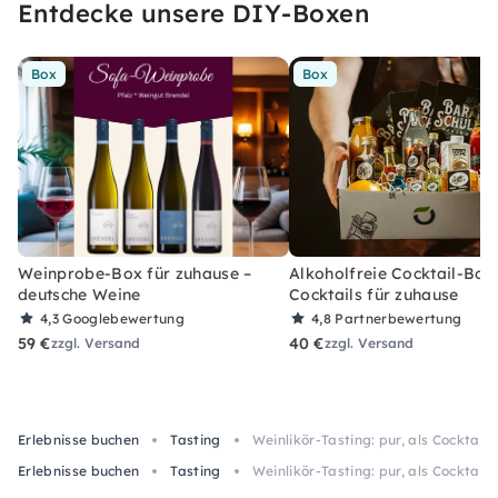
Entdecke unsere DIY-Boxen
Box
Box
Weinprobe-Box für zuhause –
Alkoholfreie Cocktail-Box
deutsche Weine
Cocktails für zuhause
4,3
Googlebewertung
4,8
Partnerbewertung
59 €
40 €
zzgl. Versand
zzgl. Versand
Erlebnisse buchen
Tasting
Weinlikör-Tasting: pur, als Cocktail
Erlebnisse buchen
Tasting
Weinlikör-Tasting: pur, als Cocktail