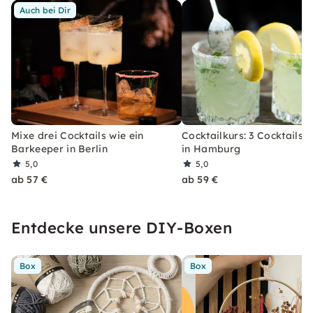
Auch bei Dir
Mixe drei Cocktails wie ein
Cocktailkurs: 3 Cocktails 
Barkeeper in Berlin
in Hamburg
5,0
5,0
ab 57 €
ab 59 €
Entdecke unsere DIY-Boxen
Box
Box