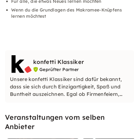
Für alle, die etwas Neues lernen möchten
Wenn du die Grundlagen des Makramee-Knüpfens
lernen möchtest
konfetti Klassiker
Geprüfter Partner
Unsere konfetti Klassiker sind dafür bekannt,
dass sie sich durch Einzigartigkeit, Spaß und
Buntheit auszeichnen. Egal ob Firmenfeiern,
JGAs oder Dein bevorstehender Geburtstag: Mit
unseren konfetti Klassikern wirst Du ein Event
Veranstaltungen vom selben
erleben, welches Du so schnell nicht vergessen
wirst.
Anbieter