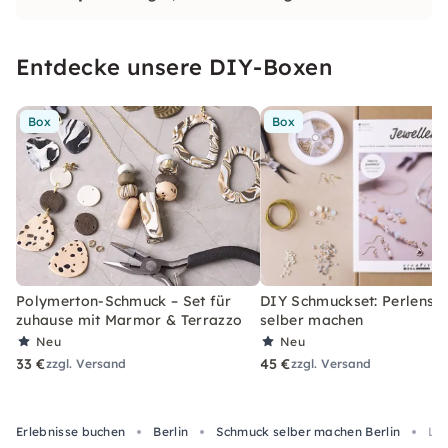
schneidest oder ein erstes Lederaccessoire
entwirfst, du wirst mit einer einzigartigen
Entdecke unsere DIY-Boxen
Kreation und einer tieferen Verbindung zu
deinem eigenen Stil nach Hause gehen.
Box
Box
Polymerton-Schmuck – Set für
DIY Schmuckset: Perlens
zuhause mit Marmor & Terrazzo
selber machen
Neu
Neu
33 €
45 €
zzgl. Versand
zzgl. Versand
Erlebnisse buchen
Berlin
Schmuck selber machen Berlin
Led