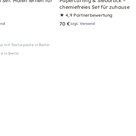
 Set: Malen lernen für
Papercutting & Siebdruck –
chemiefreies Set für zuhause
4,9
Partnerbewertung
70 €
and
zzgl. Versand
 mit Texturpaste in Berlin
 in Berlin