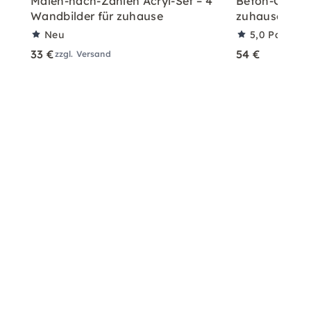
Malen-nach-Zahlen Acryl-Set – 4
Beton-Ostera
Wandbilder für zuhause
zuhause mit A
Neu
5,0
Partner
33 €
54 €
zzgl. Versand