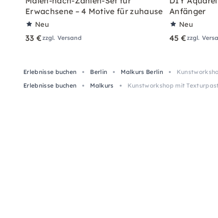
Malen-nach-Zahlen-Set für
DIY Aquarell
Erwachsene – 4 Motive für zuhause
Anfänger
Neu
Neu
33 €
45 €
zzgl. Versand
zzgl. Vers
Erlebnisse buchen
Berlin
Malkurs Berlin
Kunstworkshop
Erlebnisse buchen
Malkurs
Kunstworkshop mit Texturpaste