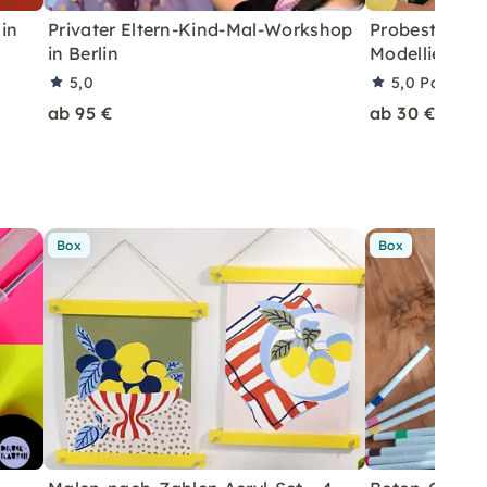
 in
Privater Eltern-Kind-Mal-Workshop
Probestunde:
in Berlin
Modellieren in
5,0
5,0
Partner
ab 95 €
ab 30 €
Box
Box