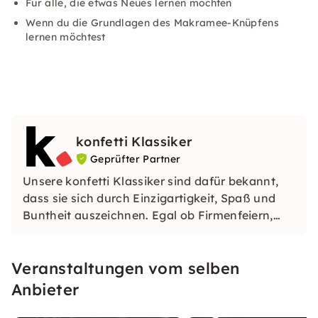
Für alle, die etwas Neues lernen möchten
Wenn du die Grundlagen des Makramee-Knüpfens
lernen möchtest
konfetti Klassiker
Geprüfter Partner
Unsere konfetti Klassiker sind dafür bekannt,
dass sie sich durch Einzigartigkeit, Spaß und
Buntheit auszeichnen. Egal ob Firmenfeiern,
JGAs oder Dein bevorstehender Geburtstag: Mit
unseren konfetti Klassikern wirst Du ein Event
Veranstaltungen vom selben
erleben, welches Du so schnell nicht vergessen
wirst.
Anbieter