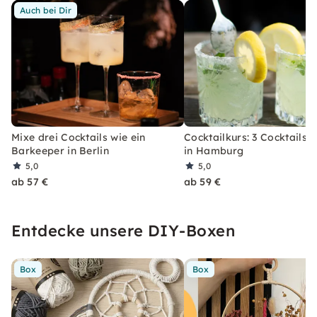
Auch bei Dir
Mixe drei Cocktails wie ein
Cocktailkurs: 3 Cocktails 
Barkeeper in Berlin
in Hamburg
5,0
5,0
ab 57 €
ab 59 €
Entdecke unsere DIY-Boxen
Box
Box