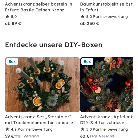
Adventskranz selber basteln in
Baumkunstobjekt selbst s
Erfurt: Bastle Deinen Kranz
in Erfurt
5,0
5,0
Partnerbewertung
ab 89 €
ab 230 €
Entdecke unsere DIY-Boxen
Box
Box
Adventskranz-Set „Sterntaler“
Adventskranz „Apfel mit Z
mit Trockenblumen für zuhause
DIY-Set für zuhause
4,9
Partnerbewertung
5,0
Partnerbewertung
59 €
60 €
zzgl. Versand
zzgl. Versand