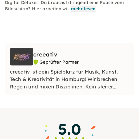
Digital Detoxer: Du brauchst dringend eine Pause vom
Bildschirm? Hier arbeiten wi…
mehr lesen
creeativ
Geprüfter Partner
creeativ ist dein Spielplatz für Musik, Kunst,
Tech & Kreativität in Hamburg! Wir brechen
Regeln und mixen Disziplinen. Kein steifer
Unterricht, sondern Spaß und eine
internationale Community (DE/EN). Komm
vorbei, triff Leute und leg los: If there’s a stage,
it’s time to play!
5.0