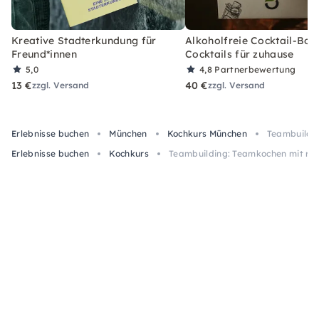
Kreative Stadterkundung für
Alkoholfreie Cocktail-Box
Freund*innen
Cocktails für zuhause
5,0
4,8
Partnerbewertung
13 €
40 €
zzgl. Versand
zzgl. Versand
Erlebnisse buchen
München
Kochkurs München
Teambuildin
Erlebnisse buchen
Kochkurs
Teambuilding: Teamkochen mit reg