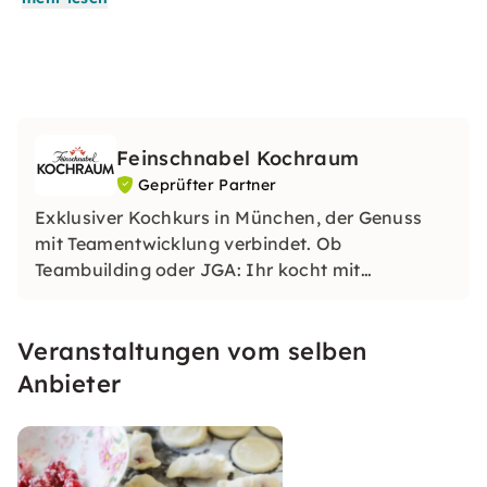
Feinschnabel Kochraum
Geprüfter Partner
Exklusiver Kochkurs in München, der Genuss
mit Teamentwicklung verbindet. Ob
Teambuilding oder JGA: Ihr kocht mit
hochwertigen, saisonalen Zutaten und stärkt
Kommunikation, Vertrauen und
Veranstaltungen vom selben
Zusammenarbeit in stilvoller Atmosphäre.
Anbieter