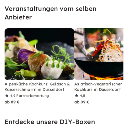
ausgefallenen Nudelkreationen überraschen
Veranstaltungen vom selben
oder gar mit einem Festtagsbraten glänzen.
Anbieter
Alpenküche Kochkurs: Gulasch &
Asiatisch-vegetarischer 3
Kaiserschmarrn in Düsseldorf
Kochkurs in Düsseldorf
4,9
Partnerbewertung
4,5
ab 89 €
ab 89 €
Entdecke unsere DIY-Boxen