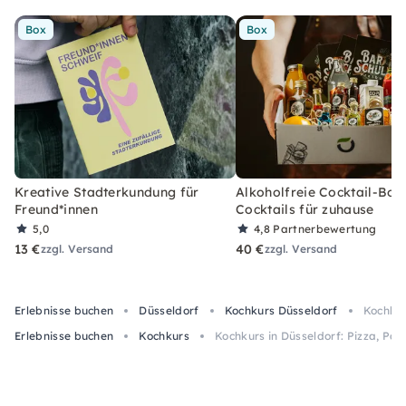
Box
Box
Kreative Stadterkundung für
Alkoholfreie Cocktail-Box
Freund*innen
Cocktails für zuhause
5,0
4,8
Partnerbewertung
13 €
40 €
zzgl. Versand
zzgl. Versand
Erlebnisse buchen
Düsseldorf
Kochkurs Düsseldorf
Kochkur
Erlebnisse buchen
Kochkurs
Kochkurs in Düsseldorf: Pizza, Pa