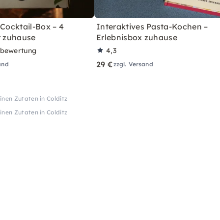
 Cocktail-Box – 4
Interaktives Pasta-Kochen –
r zuhause
Erlebnisbox zuhause
rbewertung
4,3
29 €
and
zzgl. Versand
en Zutaten in Colditz
en Zutaten in Colditz