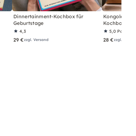
Dinnertainment-Kochbox für
Kongolesisch
Geburtstage
Kochbox für 
4,3
5,0
Partner
29 €
28 €
zzgl. Versand
zzgl. Versa