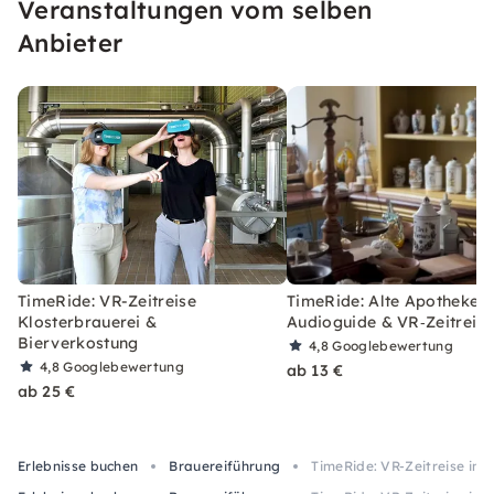
Veranstaltungen vom selben
Anbieter
TimeRide: VR-Zeitreise
TimeRide: Alte Apotheke:
Klosterbrauerei &
Audioguide & VR‑Zeitreise
Bierverkostung
4,8
Googlebewertung
4,8
Googlebewertung
ab 13 €
ab 25 €
Erlebnisse buchen
Brauereiführung
TimeRide: VR-Zeitreise in 