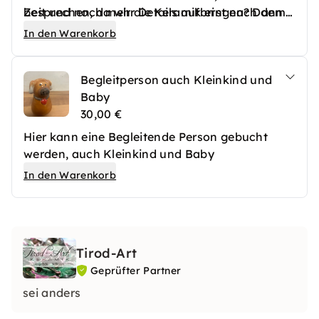
Zeit und noch mehr Details aufbringen? Dann
besprechen, da wir die Keramik erst nach dem
hast Du hier die richtige Option dafür. Nach
Trocknen brennen können und wir die Zeit des
In den Warenkorb
dem Bemalen werden wir natürlich deine
Trocknungsprozesses nicht ganz genau
Keramik nochmals mit farbloser Glasur
abschätzen können.
Begleitperson auch Kleinkind und
überziehen, damit sie richtig toll wird.
Baby
30,00 €
Hier kann eine Begleitende Person gebucht
werden, auch Kleinkind und Baby
In den Warenkorb
Tirod-Art
Geprüfter Partner
sei anders