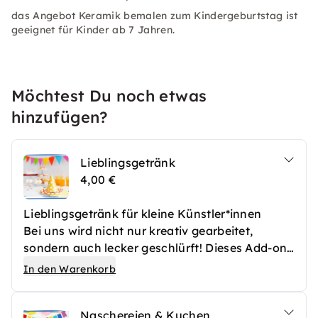
das Angebot Keramik bemalen zum Kindergeburtstag ist
geeignet für Kinder ab 7 Jahren.
Möchtest Du noch etwas
hinzufügen?
Lieblingsgetränk
4,00 €
Lieblingsgetränk für kleine Künstler*innen
Bei uns wird nicht nur kreativ gearbeitet,
sondern auch lecker geschlürft! Dieses Add-on
sorgt dafür, dass jedes Kind ein Getränk ganz
In den Warenkorb
nach seinem Geschmack bekommt – zur
Auswahl stehen Kakao, Saft, Saftschorle, Limo,
Naschereien & Kuchen
Cola oder spritziger Kindersekt. Natürlich gibt