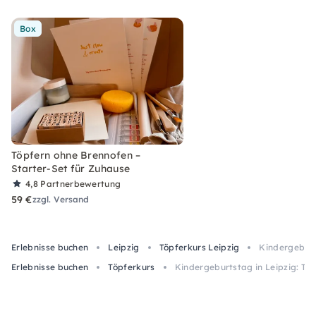
Box
Töpfern ohne Brennofen –
Starter-Set für Zuhause
4,8
Partnerbewertung
59 €
zzgl. Versand
Erlebnisse buchen
Leipzig
Töpferkurs Leipzig
Kindergeburt
Erlebnisse buchen
Töpferkurs
Kindergeburtstag in Leipzig: T