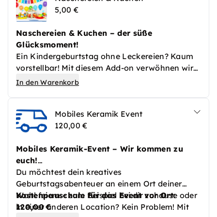
5,00 €
es auch jederzeit Wasser zur freien Verfügung.
So macht Keramikspaß doppelt Freude – mit
Naschereien & Kuchen – der süße
Farbe, Fantasie und einem erfrischenden
Glücksmoment!
Schluck zwischendurch!
Ein Kindergeburtstag ohne Leckereien? Kaum
vorstellbar! Mit diesem Add-on verwöhnen wir
die kleinen Gäste mit einer fröhlichen Auswahl
In den Warenkorb
an süßen Highlights: liebevoll angerichteter
Geburtstagskuchen, Muffins oder Mini-Donuts
Mobiles Keramik Event
sowie kunterbunte Naschereien wie
120,00 €
Gummibärchen, Kekse und Co. sorgen für
strahlende Augen und eine gemütliche
Mobiles Keramik-Event – Wir kommen zu
Naschpause zwischendurch. Auf Wunsch auch
euch!
mit Geburtstagskerzen für den großen Wunsch-
Du möchtest dein kreatives
Moment!
Geburtstagsabenteuer an einem Ort deiner
Wahl feiern – zum Beispiel bei dir zuhause oder
Kostenpauschale für das Event vor Ort:
in einer anderen Location? Kein Problem! Mit
120,00 €