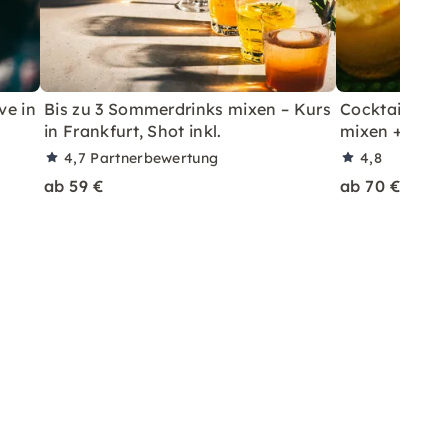
ve in
Bis zu 3 Sommerdrinks mixen – Kurs
Cocktailkurs: 
in Frankfurt, Shot inkl.
mixen + Shot 
4,7
Partnerbewertung
4,8
ab 59 €
ab 70 €