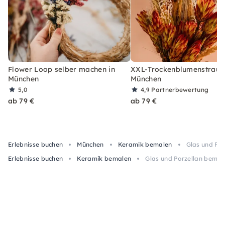
Flower Loop selber machen in
XXL-Trockenblumenstrauß
München
München
5,0
4,9
Partnerbewertung
ab 79 €
ab 79 €
Erlebnisse buchen
München
Keramik bemalen
Glas und Po
Erlebnisse buchen
Keramik bemalen
Glas und Porzellan bemal