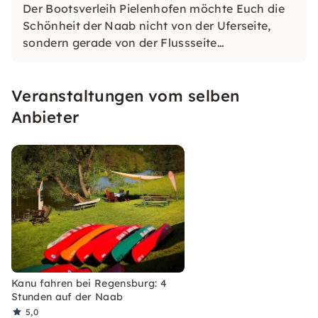
Der Bootsverleih Pielenhofen möchte Euch die
Schönheit der Naab nicht von der Uferseite,
sondern gerade von der Flussseite
näherbringen. Die ruhige Naab ist für
Bootsausflüge für Familien, Vereine und Firmen
Veranstaltungen vom selben
wie geschaffen.
Anbieter
Kanu fahren bei Regensburg: 4
Stunden auf der Naab
5,0