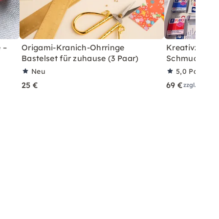
 –
Origami-Kranich-Ohrringe
Kreativzeit z
Bastelset für zuhause (3 Paar)
Schmuck aus
Neu
5,0
Partner
25 €
69 €
zzgl. Versa