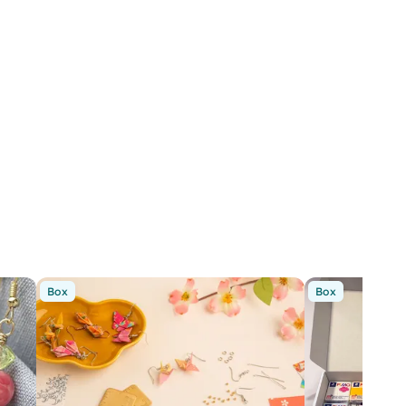
Box
Box