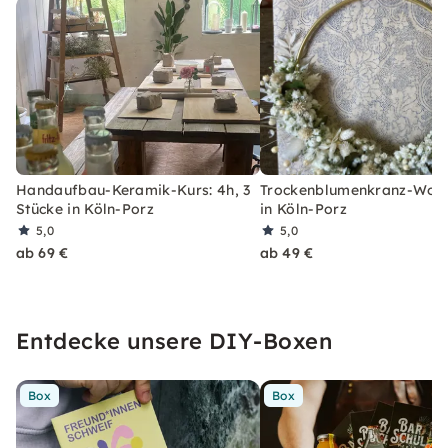
Handaufbau-Keramik-Kurs: 4h, 3
Trockenblumenkranz-Wor
Stücke in Köln-Porz
in Köln-Porz
5,0
5,0
ab 69 €
ab 49 €
Entdecke unsere DIY-Boxen
Box
Box