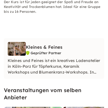
Der Kurs ist für jeden geeignet der Spaß und Freude an
Keativität und Trockenblumen hat. Ideal für eine Gruppe
bis zu 16 Personen.
Kleines & Feines
Geprüfter Partner
Kleines und Feines ist ein kreatives Ladenatelier
in Köln-Porz für Töpferkurse, Keramik
Workshops und Blumenkranz-Workshops. In
entspannter Atmosphäre gestaltest Du eigene
Unikate und genießt kreative Auszeiten mit
Veranstaltungen vom selben
persönlicher Betreuung.
Anbieter