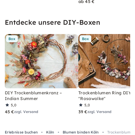
ab 45 €
Entdecke unsere DIY-Boxen
Box
Box
DIY Trockenblumenkranz –
Trockenblumen Ring DIY-
Indian Summer
"Rosawolke"
5,0
5,0
45 €
39 €
zzgl. Versand
zzgl. Versand
Erlebnisse buchen
Köln
Blumen binden Köln
Trockenblumen