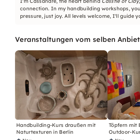
I'm Cassandre, the heart behind
Casstle of Clay
connection. In my handbuilding workshops, you’l
pressure, just joy. All levels welcome, I'll guide 
Veranstaltungen vom selben Anbiet
Handbuilding-Kurs draußen mit
Töpfern mit 
Naturtexturen in Berlin
Outdoor-Kurs