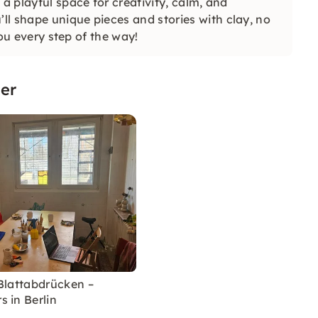
,
a playful space for creativity, calm, and
l shape unique pieces and stories with clay, no
you every step of the way!
er
Blattabdrücken –
 in Berlin