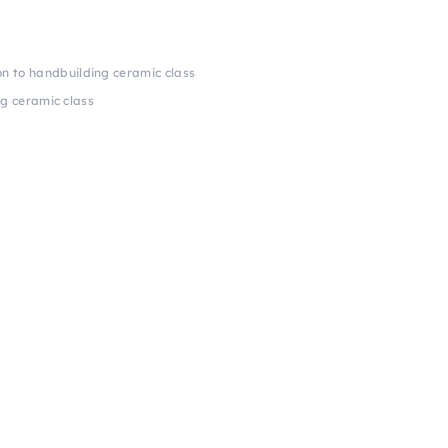
on to handbuilding ceramic class
ng ceramic class