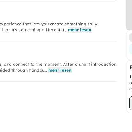
xperience that lets you create something truly
l, or try something different, t…
mehr lesen
he, and connect to the moment. After a short introduction
guided through handbu…
mehr lesen
I
o
e