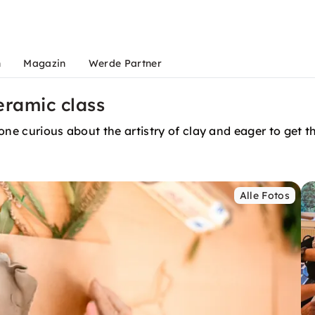
n
Magazin
Werde Partner
eramic class
one curious about the artistry of clay and eager to get th
Alle Fotos